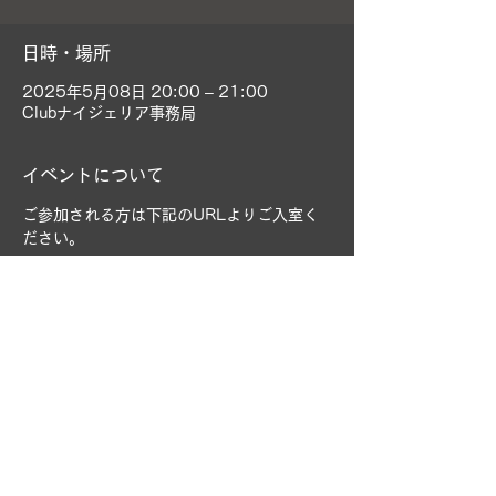
日時・場所
2025年5月08日 20:00 – 21:00
Clubナイジェリア事務局
イベントについて
ご参加される方は下記のURLよりご入室く
ださい。
Zoom ミーティングに参加する
https://us06web.zoom.us/j/897139893
45?
pwd=TVdAajbIZvD4gT9qIWb543ivDGgo
zi.1
ミーティング ID: 897 1398 9345
パスコード: 526050